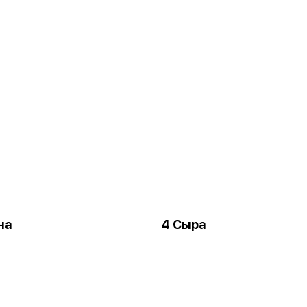
на
4 Сыра