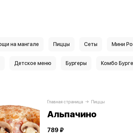
ощи на мангале
Пиццы
Cеты
Мини Р
Детское меню
Буpгеры
Комбо Бург
Главная страница
Пиццы
Альпачино
789 ₽