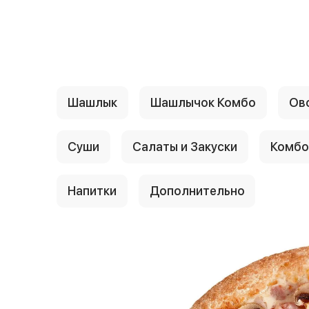
{{ textContacts }}
Шашлык
Шашлычок Комбо
Ов
Cуши
Салаты и Закуски
Комбо
Hапитки
Дополнительнo