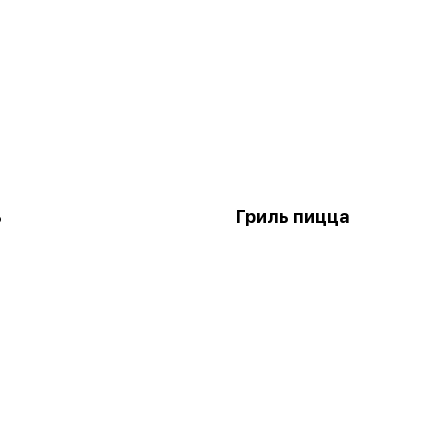
ь
Гриль пицца