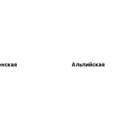
енская
Альпийская