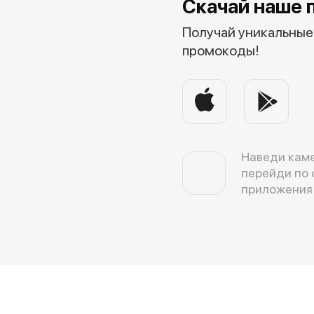
Скачай наше 
Получай уникальные 
промокоды!
Наведи каме
перейди по 
приложения