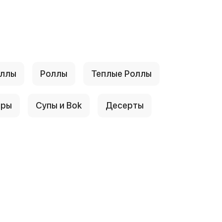
оллы
Рoллы
Теплые Рoллы
еры
Супы и Воk
Десeрты