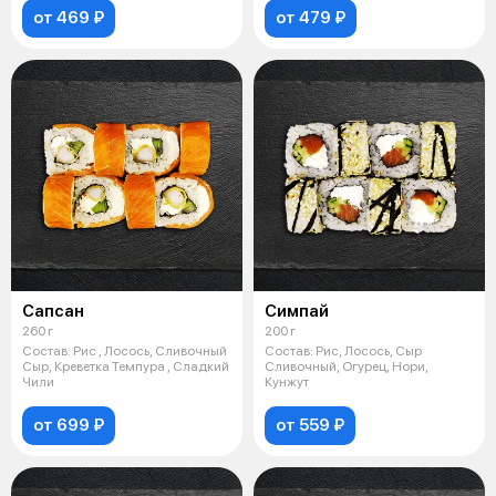
от 469 ₽
от 479 ₽
Сапсан
Симпай
260 г
200 г
Состав: Рис , Лосось, Сливочный
Состав: Рис, Лосось, Сыр
Сыр, Креветка Темпура , Сладкий
Сливочный, Огурец, Нори,
Чили
Кунжут
от 699 ₽
от 559 ₽