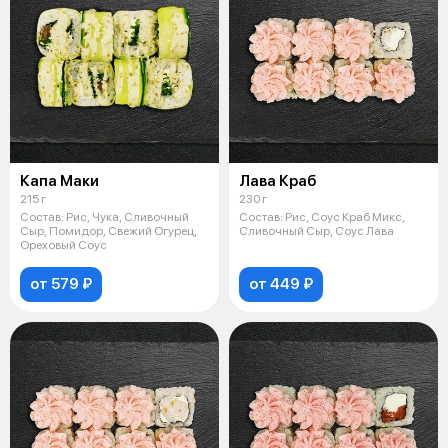
Капа Маки
Лава Краб
215 г
230 г
Состав: Рис, Чука, Сливочный
Состав: Рис, Соус Краб Микс,
Сыр, Помидор, Свежий Огурец,
Сливочный Сыр, Соус Лава
Ореховый Соус
от 579 ₽
от 449 ₽