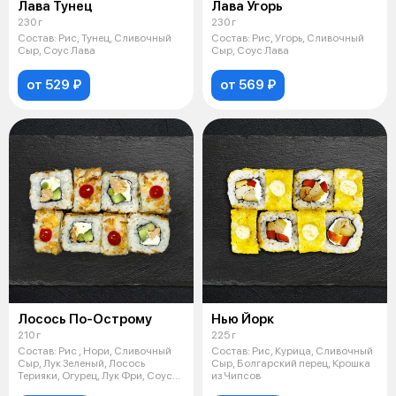
Лава Тунец
Лава Угорь
230 г
230 г
Состав: Рис, Тунец, Сливочный
Состав: Рис, Угорь, Сливочный
Сыр, Соус Лава
Сыр, Соус Лава
от 529 ₽
от 569 ₽
Лосось По-Острому
Нью Йорк
210 г
225 г
Состав: Рис , Нори, Сливочный
Состав: Рис, Курица, Сливочный
Сыр, Лук Зеленый, Лосось
Сыр, Болгарский перец, Крошка
Терияки, Огурец, Лук Фри, Соус
из Чипсов
Шрир