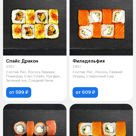
Спайс Дракон
Филадельфия
230 г
240 г
Состав: Рис, Лосось Терияки,
Состав: Рис , Лосось, Свежий
Помидор, Соус Спайс, Лук фри ,
Огурец, Сливочный Сыр
Зеленый лук, Сладкий Чили
от 599 ₽
от 609 ₽