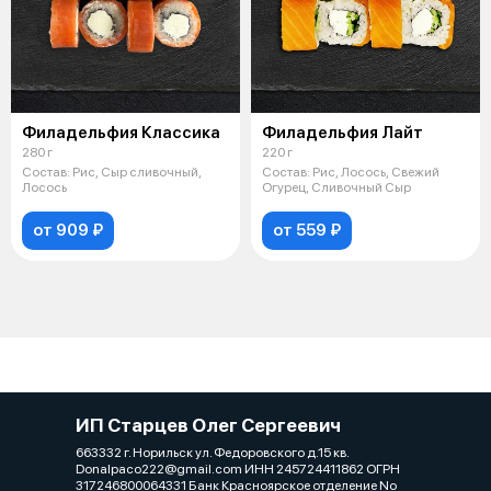
Филадельфия Классика
Филадельфия Лайт
280 г
220 г
Состав: Рис, Сыр сливочный,
Состав: Рис, Лосось, Свежий
Лосось
Огурец, Сливочный Сыр
от 909 ₽
от 559 ₽
ИП Старцев Олег Сергеевич
663332 г. Норильск ул. Федоровского д.15 кв.
Donalpaco222@gmail.com ИНН 245724411862 ОГРН
317246800064331 Банк Красноярское отделение No