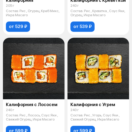
Калифорния
Калифорния с Креветкой
205 г
240 г
Состав: Рис , Огурец, Краб Микс,
Состав: Рис , Креветка , Соус Яки,
Икра Масаго
Огурец, Икра Масаго
от 529 ₽
от 539 ₽
Калифорния с Лососем
Калифорния с Угрем
240 г
240 г
Состав: Рис , Лосось, Соус Яки ,
Состав: Рис , Угорь, Соус Яки ,
Свежий Огурец, Икра Масаго
Свежий Огурец, Икра Масаго
от 599 ₽
от 599 ₽