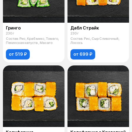
Гринго
Дабл Страйк
230 г
230 г
Состав: Рис, Краб микс, Томаго,
Состав: Рис, Сыр Сливочный,
Пекинская капуста , Масаго
Лосось
от 519 ₽
от 699 ₽