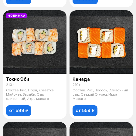
НОВИНКА
Токио Эби
Канада
210 г
210 г
Состав: Рис, Нори, Креветка,
Состав: Рис, Лосось, Сливочный
Майонез, Васаби, Сыр
сыр, Свежий Огурец, Икра
сливочный, Икра масаго
Масаго
от 599 ₽
от 559 ₽