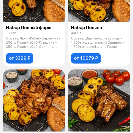
Набор Полный фарш
Набор Поляна
1000 г
4400 г
Состав: Люля-Кебаб-Баранина -
Состав: Шашлычок из Курицы -
250 гр Люля-Кебаб-Говядина -
1,000 гр Шашлычок из Свинины -
250 гр Люля-Кебаб-Свинина -
1,750 гр Картофель на Гриле -
250
от 3399 ₽
от 10679 ₽