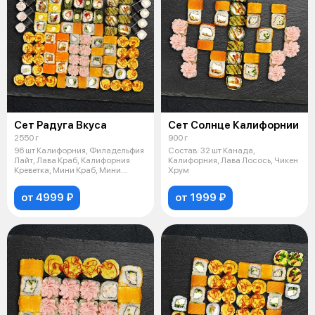
Сет Радуга Вкуса
Сет Солнце Калифорнии
2550 г
900 г
96 шт Калифорния, Филадельфия
Состав: 32 шт Канада,
Лайт, Лава Краб, Калифорния
Калифорния, Лава Лосось, Чикен
Креветка, Мини Краб, Мини
Хрум
Кревет
от 4999 ₽
от 1999 ₽