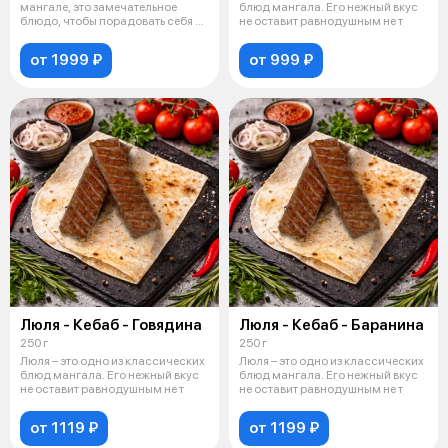
мангале, это замечательное
блюд мангала. Его нежный вкус
блюдо, чтобы порадовать себя и
не оставит равнодушным не т
своих бл
от 1999 ₽
от 999 ₽
Люля - Кебаб - Говядина
Люля - Кебаб - Баранина
250 г
250 г
Люля – это одно из классических
Люля – это одно из классических
блюд мангала. Его нежный вкус
блюд мангала. Его нежный вкус
не оставит равнодушным не т
не оставит равнодушным не т
от 1119 ₽
от 1199 ₽