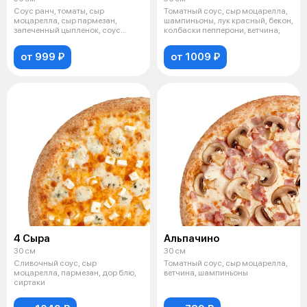
Соус ранч, томаты, сыр
Томатный соус, сыр моцарелла,
моцарелла, сыр пармезан,
шампиньоны, лук красный, бекон,
запеченный цыпленок, соус
колбаски пепперони, ветчина,
цезарь, пекинска
от 999 ₽
от 1009 ₽
4 Сыра
Альпачино
30 см
30 см
Сливочный соус, сыр
Томатный соус, сыр моцарелла,
моцарелла, пармезан, дор блю,
ветчина, шампиньоны
сиртаки