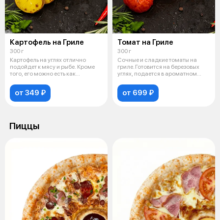
Картофель на Гриле
Томат на Гриле
300 г
300 г
Картофель на углях отлично
Сочные и сладкие томаты на
подойдет к мясу и рыбе. Кроме
гриле. Готовится на березовых
того, его можно есть как
углях, подается в ароматном
самостоя
чесн
от 349 ₽
от 699 ₽
Пиццы