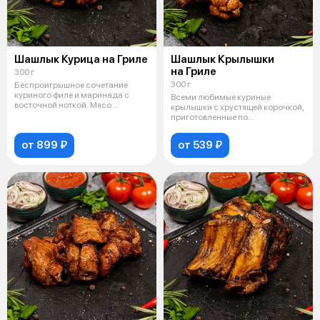
Шашлык Курица на Гриле
Шашлык Крылышки
на Гриле
300 г
300 г
Беспроигрышное сочетание
куриного филе и маринада с
Всеми любимые куриные
восточной ноткой. Мясо
крылышки с хрустящей корочкой,
получается не т
приготовленные по
оригинальному рецеп
от 899 ₽
от 539 ₽