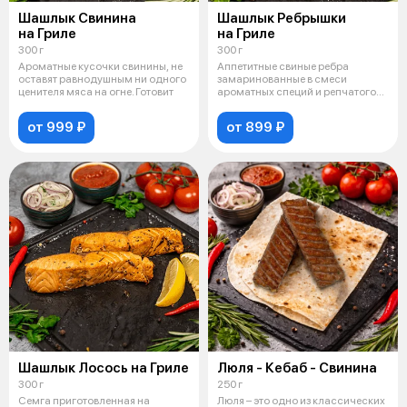
Шашлык Свинина
Шашлык Ребрышки
на Гриле
на Гриле
300 г
300 г
Ароматные кусочки свинины, не
Аппетитные свиные ребра
оставят равнодушным ни одного
замаринованные в смеси
ценителя мяса на огне. Готовит
ароматных специй и репчатого
лука. Готовятс
от 999 ₽
от 899 ₽
Шашлык Лосось на Гриле
Люля - Кебаб - Свинина
300 г
250 г
Семга приготовленная на
Люля – это одно из классических