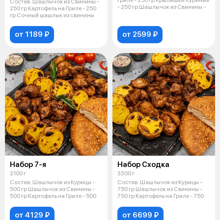
Состав: Шашлычок из Свинины -
- 250 гр Шашлычок из Свинины -
250 гр Картофель на Гриле - 250
гр Сочный шашлык из свинины
от 1189 ₽
от 2599 ₽
Набор 7-я
Набор Сходка
2100 г
3300 г
Состав: Шашлычок из Курицы -
Состав: Шашлычок из Курицы -
500 гр Шашлычок из Свинины -
750 гр Шашлычок из Свинины -
500 гр Картофель на Гриле - 500
750 гр Картофель на Гриле - 750
от 4129 ₽
от 6699 ₽