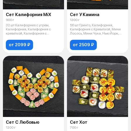
Сет Калифорния МiX
Сет У Камина
900 г
1300 г
32 шт Калифорния с угрем,
56 шт Гринго, Калифорния,
Калифорния, Калифорния с
Калифорния с Креветкой, Мини
креветкой, Калифорния с
Лосось, Мини Чука, Нью Йорк,
лососем
Филаде
от 2099 ₽
от 2509 ₽
Сет С Любовью
Сет Хот
1200 г
700 г