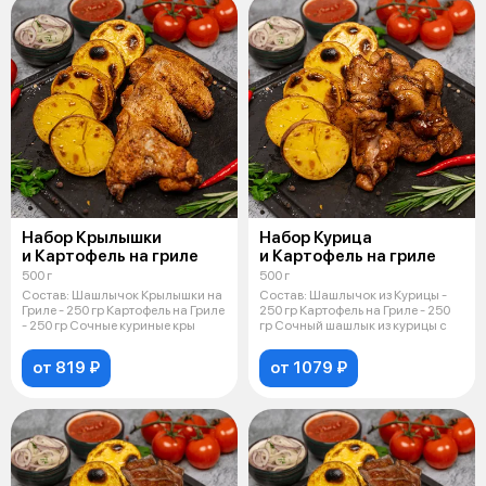
Набор Крылышки
Набор Курица
и Картофель на гриле
и Картофель на гриле
500 г
500 г
Состав: Шашлычок Крылышки на
Состав: Шашлычок из Курицы -
Гриле - 250 гр Картофель на Гриле
250 гр Картофель на Гриле - 250
- 250 гр Сочные куриные кры
гр Сочный шашлык из курицы с
от 819 ₽
от 1079 ₽