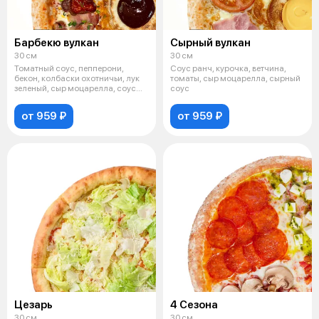
Барбекю вулкан
Сырный вулкан
30 см
30 см
Томатный соус, пепперони,
Соус ранч, курочка, ветчина,
бекон, колбаски охотничьи, лук
томаты, сыр моцарелла, сырный
зеленый, сыр моцарелла, соус
соус
барб
от 959 ₽
от 959 ₽
Цезарь
4 Сезона
30 см
30 см