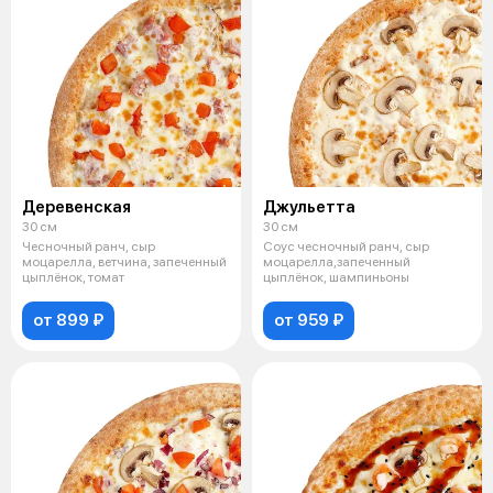
Деревенская
Джульетта
30 см
30 см
Чесночный ранч, сыр
Соус чесночный ранч, сыр
моцарелла, ветчина, запеченный
моцарелла,запеченный
цыплёнок, томат
цыплёнок, шампиньоны
от 899 ₽
от 959 ₽