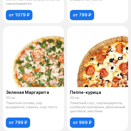
сыр моцарелла
от 1079 ₽
от 799 ₽
Зеленая Маргарита
Пеппе-курица
30 см
30 см
Томатная основа, сыр
Томатный соус, сыр моцарелла,
моцарелла, томаты, соус песто
колбаски пепперони, запеченный
цыплёнок, маслины
от 799 ₽
от 969 ₽