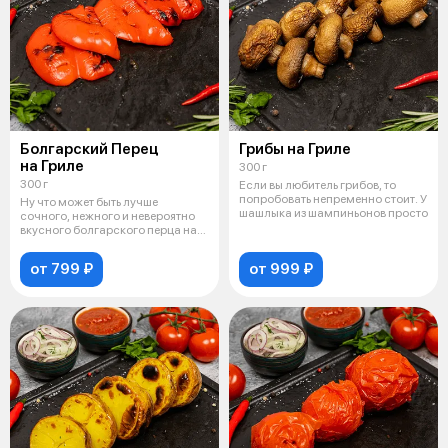
Болгарский Перец
Грибы на Гриле
на Гриле
300 г
300 г
Если вы любитель грибов, то
попробовать непременно стоит. У
Ну что может быть лучше
шашлыка из шампиньонов просто
сочного, нежного и невероятно
вкусного болгарского перца на
гриле?
от 799 ₽
от 999 ₽