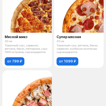
Мясной микс
Супер мясная
30 см
30 см
Томатный соус, сервелат,
Томатный соус, ветчина, бекон,
ветчина, бекон, пепперони, соус
сервелат, колбаски охотничьи,
1000 островов, сыр моцарелла
сыр моцарелла
от 799 ₽
от 1099 ₽