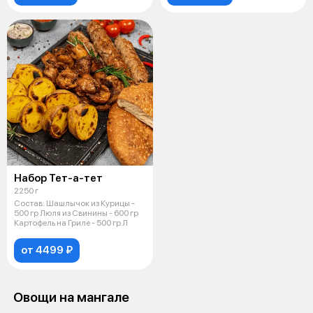
Набор Тет-а-тет
2250 г
Состав: Шашлычок из Курицы -
500 гр Люля из Свинины - 600 гр
Картофель на Гриле - 500 гр Л
от 4499 ₽
Овощи на мангале