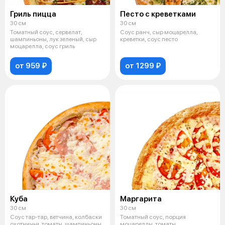
Гриль пицца
Песто с креветками
30 см
30 см
Томатный соус, сервелат,
Соус ранч, сыр моцарелла,
шампиньоны, лук зеленый, сыр
креветки, соус песто
моцарелла, соус гриль
от 959 ₽
от 1299 ₽
Куба
Маргарита
30 см
30 см
Соус тар-тар, ветчина, колбаски
Томатный соус, порция
охотничьи, томаты, шампиньоны,
моцареллы, томаты