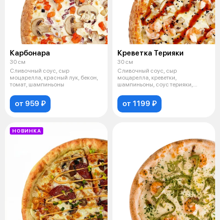
Карбонара
Креветка Терияки
30 см
30 см
Сливочный соус, сыр
Сливочный соус, сыр
моцарелла, красный лук, бекон,
моцарелла, креветки,
томат, шампиньоны
шампиньоны, соус терияки,
чёрный кунжут
от 959 ₽
от 1199 ₽
НОВИНКА