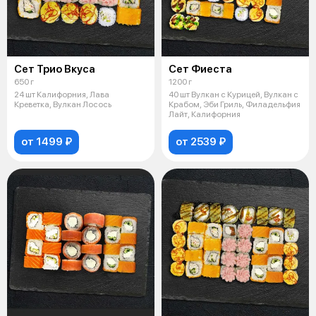
Сет Трио Вкуса
Сет Фиеста
650 г
1200 г
24 шт Калифорния, Лава
40 шт Вулкан с Курицей, Вулкан с
Креветка, Вулкан Лосось
Крабом, Эби Гриль, Филадельфия
Лайт, Калифорния
от 1499 ₽
от 2539 ₽