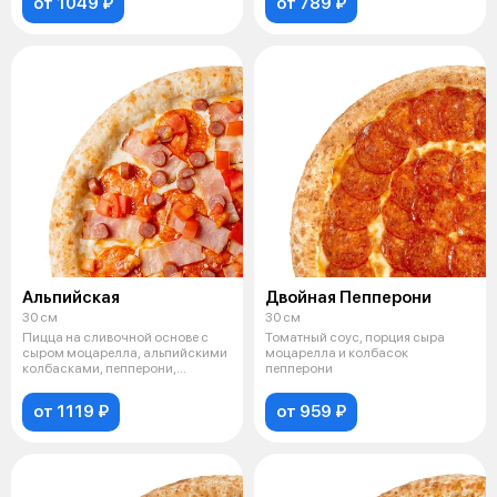
от 1049 ₽
от 789 ₽
Альпийская
Двойная Пепперони
30 см
30 см
Пицца на сливочной основе с
Томатный соус, порция сыра
сыром моцарелла, альпийскими
моцарелла и колбасок
колбасками, пепперони,
пепперони
беконом и
от 1119 ₽
от 959 ₽