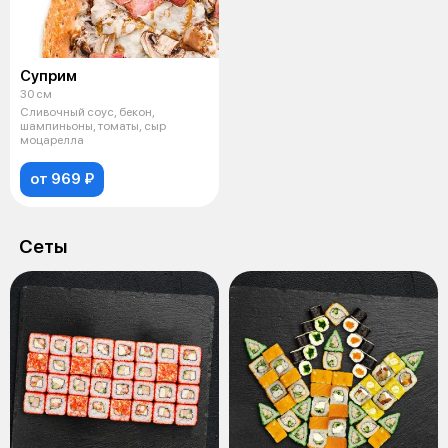
Суприм
30 см
Сливочный соус, бекон,
шампиньоны, томаты, сыр
моцарелла
от 969 ₽
Cеты