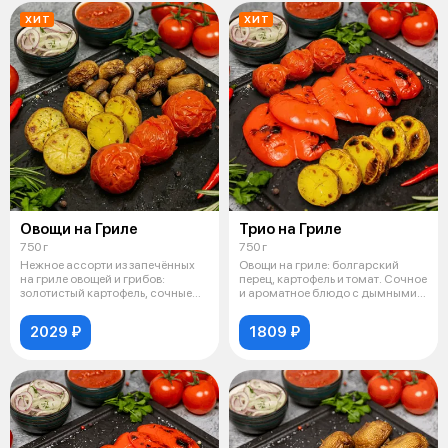
ХИТ
ХИТ
Овощи на Гриле
Трио на Гриле
750 г
750 г
Нежное ассорти из запечённых
Овощи на гриле: болгарский
на гриле овощей и грибов:
перец, картофель и томат. Сочное
золотистый картофель, сочные
и ароматное блюдо с дымными
томаты
но
2029 ₽
1809 ₽