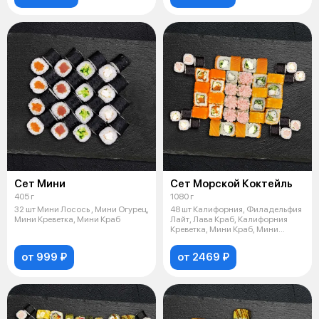
Сет Мини
Сет Морской Коктейль
405 г
1080 г
32 шт Мини Лосось , Мини Огурец,
48 шт Калифорния, Филадельфия
Мини Креветка, Мини Краб
Лайт, Лава Краб, Калифорния
Креветка, Мини Краб, Мини
Кревет
от 999 ₽
от 2469 ₽