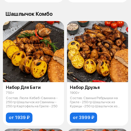
Шашлычок Комбо
Набор Для Бати
Набор Друзья
750 г
1900 г
Состав: Люля-Кебаб-Свинина -
Состав: Свиные Ребрышки на
250 гр Шашлычок из Свинины -
Гриле - 250 гр Шашлычок из
250 гр Картофель на Гриле - 250
Курицы -250 гр Шашлычок из
Свинины -
от 1939 ₽
от 3999 ₽