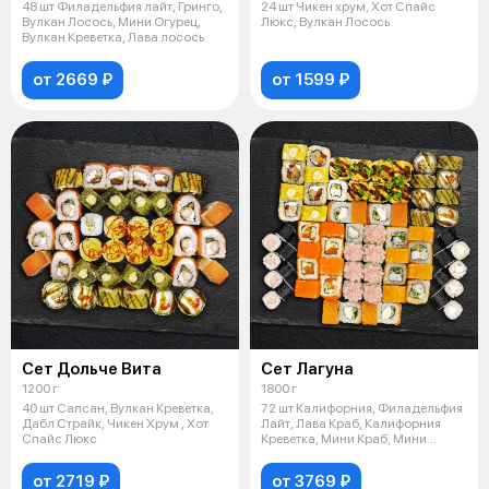
48 шт Филадельфия лайт, Гринго,
24 шт Чикен хрум, Хот Спайс
Вулкан Лосось, Мини Огурец,
Люкс, Вулкан Лосось
Вулкан Креветка, Лава лосось
от 2669 ₽
от 1599 ₽
Сет Дольче Вита
Сет Лагуна
1200 г
1800 г
40 шт Сапсан, Вулкан Креветка,
72 шт Калифорния, Филадельфия
Дабл Страйк, Чикен Хрум , Хот
Лайт, Лава Краб, Калифорния
Спайс Люкс
Креветка, Мини Краб, Мини
Кревет
от 2719 ₽
от 3769 ₽