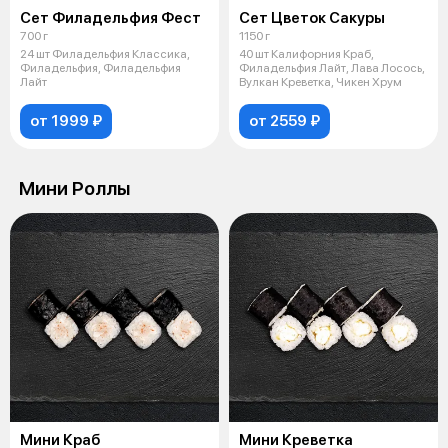
Сет Филадельфия Фест
Сет Цветок Сакуры
700 г
1150 г
24 шт Филадельфия Классика,
40 шт Калифорния Краб,
Филадельфия, Филадельфия
Филадельфия Лайт, Лава Лосось,
Лайт
Вулкан Креветка, Чикен Хрум
от 1999 ₽
от 2559 ₽
Мини Роллы
Мини Краб
Мини Креветка