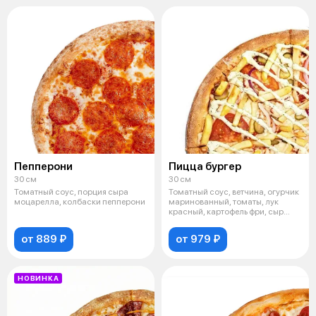
Пепперони
Пицца бургер
30 см
30 см
Томатный соус, порция сыра
Томатный соус, ветчина, огурчик
моцарелла, колбаски пепперони
маринованный, томаты, лук
красный, картофель фри, сыр
моца
от 889 ₽
от 979 ₽
НОВИНКА