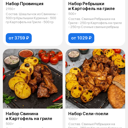
Набор Провинция
Набор Ребрышки
и Картофель на гриле
2150 г
500 г
Состав: Шашлычок из Свинины -
500 гр Крылышки Куриные - 500
Состав: Свиные Ребрышки на
гр Картофель на Гриле - 500 гр
Гриле - 250 гр Картофель на гриле
- 250 гр Сочные свиные ребрыш
от 3759 ₽
от 1029 ₽
Набор Свинина
Набор Сели-поели
и Картофель на гриле
1000 г
500 г
Состав: Свиные Ребрышки на
Гриле - 250 гр Крылышки Куриные