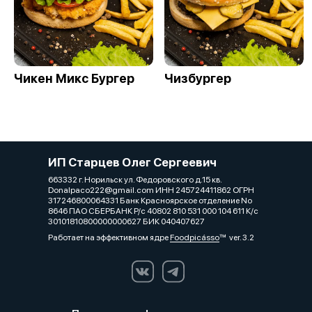
Чикен Микс Бургер
Чизбургер
ИП Старцев Олег Сергеевич
663332 г. Норильск ул. Федоровского д.15 кв.
Donalpaco222@gmail.com ИНН 245724411862 ОГРН
317246800064331 Банк Красноярское отделение No
8646 ПАО СБЕРБАНК Р/с 40802 810 531 000 104 611 К/с
30101810800000000627 БИК 040407627
Работает на эффективном ядре
Foodpicásso
ver. 3.2