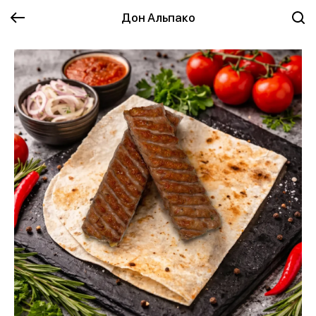
Дон Альпако