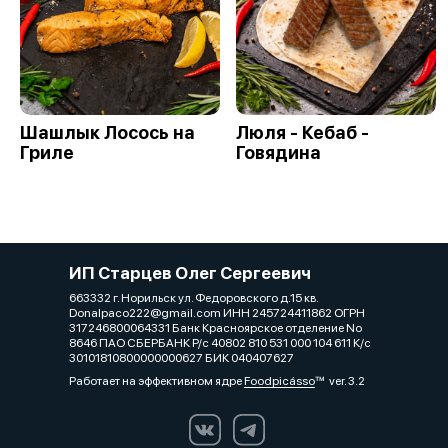
Шашлык Лосось на
Люля - Кебаб -
Гриле
Говядина
ИП Старцев Олег Сергеевич
663332 г. Норильск ул. Федоровского д.15 кв.
Donalpaco222@gmail.com ИНН 245724411862 ОГРН
317246800064331 Банк Красноярское отделение No
8646 ПАО СБЕРБАНК Р/с 40802 810 531 000 104 611 К/с
30101810800000000627 БИК 040407627
Работает на эффективном ядре
Foodpicásso
ver. 3.2