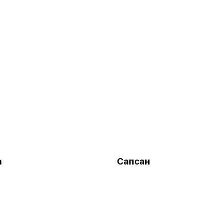
а
Сапсан