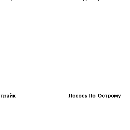
трайк
Лосось По-Острому