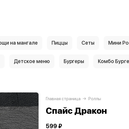
ощи на мангале
Пиццы
Cеты
Мини Р
Детское меню
Буpгеры
Комбо Бург
Главная страница
Рoллы
Спайс Дракон
599 ₽