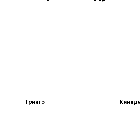
Гринго
Канад