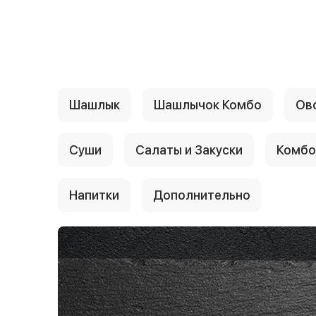
{{ textContacts }}
Шашлык
Шашлычок Комбо
Ов
Cуши
Салаты и Закуски
Комбо
Hапитки
Дополнительнo