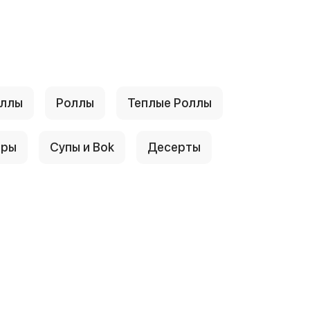
оллы
Рoллы
Теплые Рoллы
еры
Супы и Воk
Десeрты