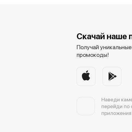
Скачай наше 
Получай уникальные 
промокоды!
Наведи каме
перейди по 
приложения