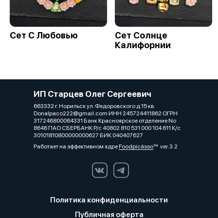
Сет С Любовью
Сет Солнце
Калифорнии
ИП Старцев Олег Сергеевич
663332 г. Норильск ул. Федоровского д.15 кв.
Donalpaco222@gmail.com ИНН 245724411862 ОГРН
317246800064331 Банк Красноярское отделение No
8646 ПАО СБЕРБАНК Р/с 40802 810 531 000 104 611 К/с
30101810800000000627 БИК 040407627
Работает на эффективном ядре
Foodpicásso
ver. 3.2
Политика конфиденциальности
Публичная оферта