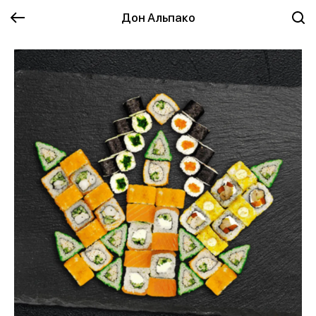
Дон Альпако